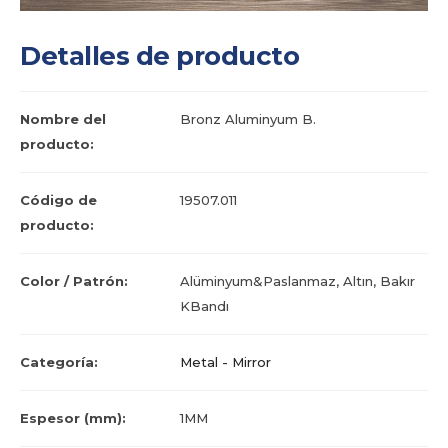
Detalles de producto
Nombre del
Bronz Aluminyum B.
producto:
Código de
19507.011
producto:
Color / Patrón:
Alüminyum&Paslanmaz, Altın, Bakır
KBandı
Categoría:
Metal - Mirror
Espesor (mm):
1MM