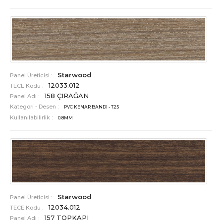
Starwood
Panel Üreticisi :
12033.012
TECE Kodu :
158 ÇIRAĞAN
Panel Adı :
Kategori - Desen :
PVC KENAR BANDI - T25
Kullanılabilirlik :
0.8MM
Starwood
Panel Üreticisi :
12034.012
TECE Kodu :
157 TOPKAPI
Panel Adı :