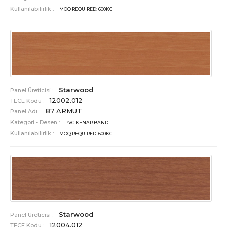
Kullanılabilirlik :
MOQ REQUIRED: 600KG
Starwood
Panel Üreticisi :
12002.012
TECE Kodu :
87 ARMUT
Panel Adı :
Kategori - Desen :
PVC KENAR BANDI - T1
Kullanılabilirlik :
MOQ REQUIRED: 600KG
Starwood
Panel Üreticisi :
12004.012
TECE Kodu :