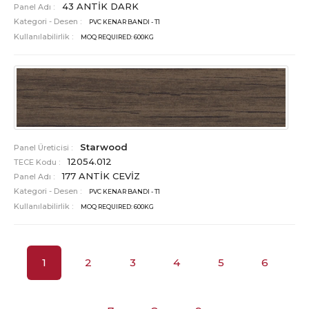
43 ANTİK DARK
Panel Adı :
Kategori - Desen :
PVC KENAR BANDI - T1
Kullanılabilirlik :
MOQ REQUIRED: 600KG
Starwood
Panel Üreticisi :
12054.012
TECE Kodu :
177 ANTİK CEVİZ
Panel Adı :
Kategori - Desen :
PVC KENAR BANDI - T1
Kullanılabilirlik :
MOQ REQUIRED: 600KG
1
2
3
4
5
6