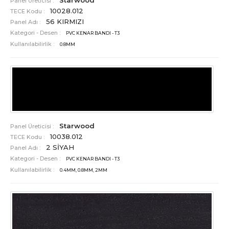
Starwood
Panel Üreticisi :
10028.012
TECE Kodu :
56 KIRMIZI
Panel Adı :
Kategori - Desen :
PVC KENAR BANDI - T3
Kullanılabilirlik :
0.8MM
Starwood
Panel Üreticisi :
10038.012
TECE Kodu :
2 SİYAH
Panel Adı :
Kategori - Desen :
PVC KENAR BANDI - T3
Kullanılabilirlik :
0.4MM, 0.8MM, 2MM