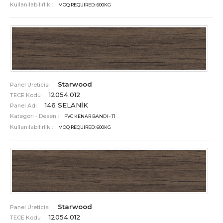
Kullanılabilirlik :
MOQ REQUIRED: 600KG
Starwood
Panel Üreticisi :
12054.012
TECE Kodu :
146 SELANİK
Panel Adı :
Kategori - Desen :
PVC KENAR BANDI - T1
Kullanılabilirlik :
MOQ REQUIRED: 600KG
Starwood
Panel Üreticisi :
12054.012
TECE Kodu :