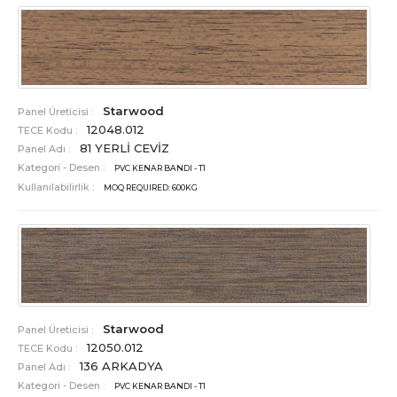
Starwood
Panel Üreticisi :
12048.012
TECE Kodu :
81 YERLİ CEVİZ
Panel Adı :
Kategori - Desen :
PVC KENAR BANDI - T1
Kullanılabilirlik :
MOQ REQUIRED: 600KG
Starwood
Panel Üreticisi :
12050.012
TECE Kodu :
136 ARKADYA
Panel Adı :
Kategori - Desen :
PVC KENAR BANDI - T1