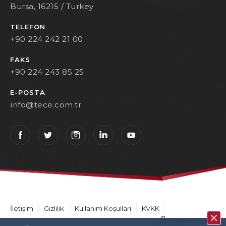
Bursa, 16215 / Turkey
TELEFON
+90 224 242 21 00
FAKS
+90 224 243 85 25
E-POSTA
info@tece.com.tr
İletişim
Gizlilik
Kullanım Koşulları
KVKK
Kullanıcı Girişi