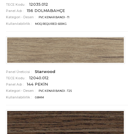
12035.012
TECE Kodu :
156 DOLMABAHÇE
Panel Adı :
Kategori - Desen :
PVC KENAR BANDI - T1
Kullanılabilirlik :
MOQ REQUIRED: 600KG
Starwood
Panel Üreticisi :
12040.012
TECE Kodu :
144 PEKİN
Panel Adı :
Kategori - Desen :
PVC KENAR BANDI - T25
Kullanılabilirlik :
0.8MM