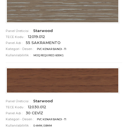
Starwood
Panel Üreticisi :
12019.012
TECE Kodu :
55 SAKRAMENTO
Panel Adı :
Kategori - Desen :
PVC KENAR BANDI - T1
Kullanılabilirlik :
MOQ REQUIRED: 600KG
Starwood
Panel Üreticisi :
12030.012
TECE Kodu :
30 CEVİZ
Panel Adı :
Kategori - Desen :
PVC KENAR BANDI - T1
Kullanılabilirlik :
0.4MM, 0.8MM