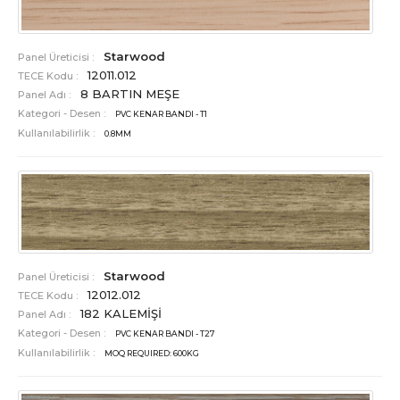
Starwood
Panel Üreticisi :
12011.012
TECE Kodu :
8 BARTIN MEŞE
Panel Adı :
Kategori - Desen :
PVC KENAR BANDI - T1
Kullanılabilirlik :
0.8MM
Starwood
Panel Üreticisi :
12012.012
TECE Kodu :
182 KALEMİŞİ
Panel Adı :
Kategori - Desen :
PVC KENAR BANDI - T27
Kullanılabilirlik :
MOQ REQUIRED: 600KG