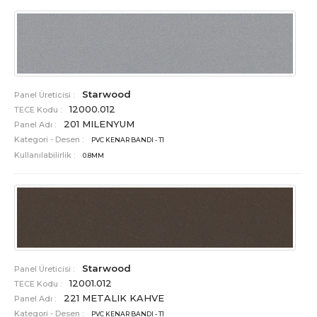
Starwood
Panel Üreticisi :
12000.012
TECE Kodu :
201 MILENYUM
Panel Adı :
Kategori - Desen :
PVC KENAR BANDI - T1
Kullanılabilirlik :
0.8MM
Starwood
Panel Üreticisi :
12001.012
TECE Kodu :
221 METALIK KAHVE
Panel Adı :
Kategori - Desen :
PVC KENAR BANDI - T1