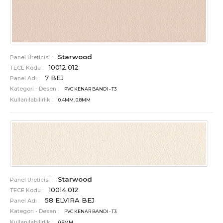
Starwood
Panel Üreticisi :
10012.012
TECE Kodu :
7 BEJ
Panel Adı :
Kategori - Desen :
PVC KENAR BANDI - T3
Kullanılabilirlik :
0.4MM, 0.8MM
Starwood
Panel Üreticisi :
10014.012
TECE Kodu :
58 ELVIRA BEJ
Panel Adı :
Kategori - Desen :
PVC KENAR BANDI - T3
Kullanılabilirlik :
0.8MM