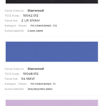
Starwood
Panel Üreticisi :
10042.012
TECE Kodu :
2 LR SİYAH
Panel Adı :
Kategori - Desen :
PVC KENAR BANDI - T25
Kullanılabilirlik :
0.4MM, 0.8MM
Starwood
Panel Üreticisi :
10048.012
TECE Kodu :
54 MAVİ
Panel Adı :
Kategori - Desen :
PVC KENAR BANDI - T3
Kullanılabilirlik :
MOQ REQUIRED: 600KG