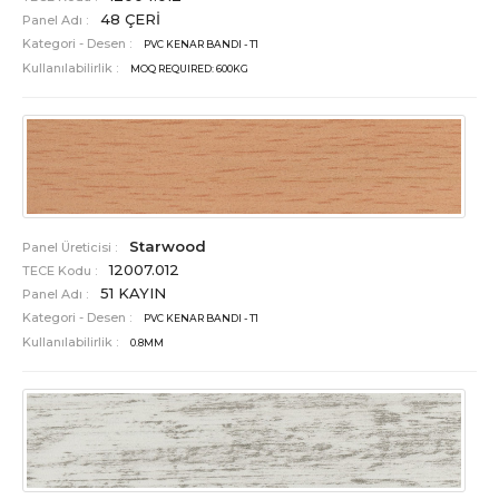
48 ÇERİ
Panel Adı :
Kategori - Desen :
PVC KENAR BANDI - T1
Kullanılabilirlik :
MOQ REQUIRED: 600KG
Starwood
Panel Üreticisi :
12007.012
TECE Kodu :
51 KAYIN
Panel Adı :
Kategori - Desen :
PVC KENAR BANDI - T1
Kullanılabilirlik :
0.8MM