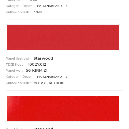
Kategori - Desen :
PVC KENAR BANDI - T5
Kullanılabilirlik :
0.8MM
Starwood
Panel Üreticisi :
10027.012
TECE Kodu :
56 KIRMIZI
Panel Adı :
Kategori - Desen :
PVC KENAR BANDI - T3
Kullanılabilirlik :
MOQ REQUIRED: 600KG