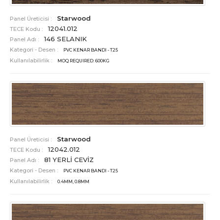
Starwood
Panel Üreticisi :
12041.012
TECE Kodu :
146 SELANIK
Panel Adı :
Kategori - Desen :
PVC KENAR BANDI - T25
Kullanılabilirlik :
MOQ REQUIRED: 600KG
Starwood
Panel Üreticisi :
12042.012
TECE Kodu :
81 YERLİ CEVİZ
Panel Adı :
Kategori - Desen :
PVC KENAR BANDI - T25
Kullanılabilirlik :
0.4MM, 0.8MM