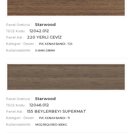
Starwood
Panel Üreticisi :
12042.012
TECE Kodu :
220 YERLİ CEVİZ
Panel Adı :
Kategori - Desen :
PVC KENAR BANDI - T25
Kullanılabilirlik :
0.4MM, 0.8MM
Starwood
Panel Üreticisi :
12046.012
TECE Kodu :
155 BEYLERBEYI SUPERMAT
Panel Adı :
Kategori - Desen :
PVC KENAR BANDI - T1
Kullanılabilirlik :
MOQ REQUIRED: 600KG