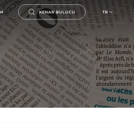
İM
KENAR BULUCU
TR