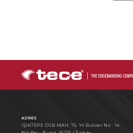
ADRES
IŞIKTEPE OSB MAH. 75. Yıl Bulvarı No : 14
Nilufer - Bursa, 16215 / Turkey