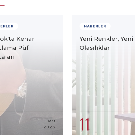
ERLER
HABERLER
ok'ta Kenar
Yeni Renkler, Yeni
tlama Püf
Olasılıklar
aları
11
Mar
2026