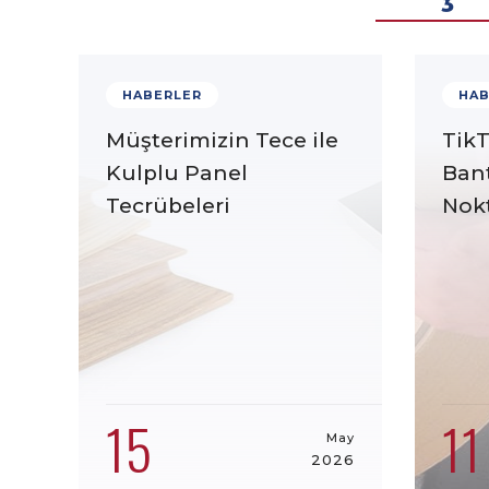
HABERLER
HAB
Müşterimizin Tece ile
TikT
Kulplu Panel
Ban
Tecrübeleri
Nokt
15
11
May
2026