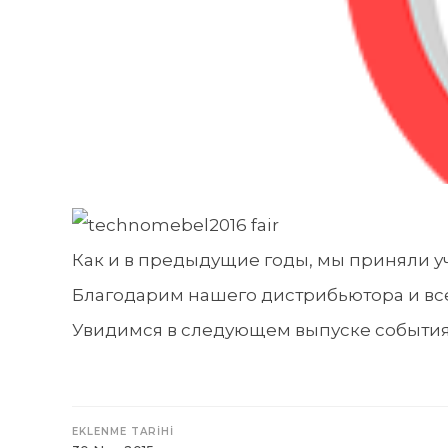
Как и в предыдущие годы, мы приняли 
Благодарим нашего дистрибьютора и вс
Увидимся в следующем выпуске события
EKLENME TARİHİ