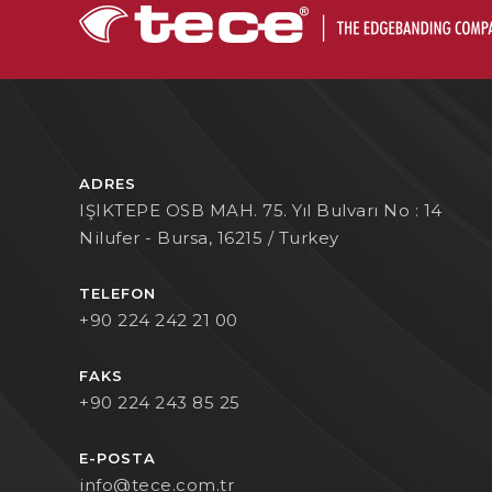
ADRES
IŞIKTEPE OSB MAH. 75. Yıl Bulvarı No : 14
Nilufer - Bursa, 16215 / Turkey
TELEFON
+90 224 242 21 00
FAKS
+90 224 243 85 25
E-POSTA
info@tece.com.tr