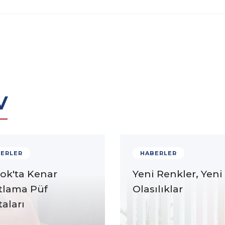
v
ERLER
HABERLER
ok'ta Kenar
Yeni Renkler, Yeni
tlama Püf
Olasılıklar
aları