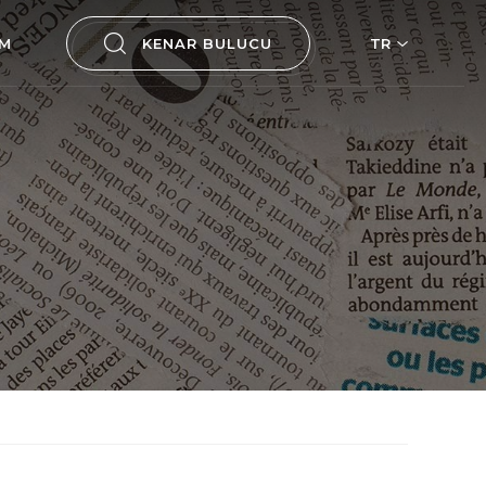
İM
KENAR BULUCU
TR