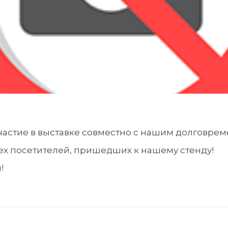
участие в выставке совместно с нашим долговр
ех посетителей, пришедших к нашему стенду!
!