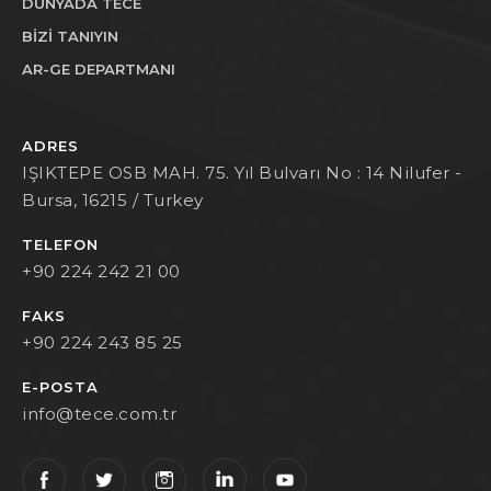
DÜNYADA TECE
BİZİ TANIYIN
AR-GE DEPARTMANI
ADRES
IŞIKTEPE OSB MAH. 75. Yıl Bulvarı No : 14 Nilufer -
Bursa, 16215 / Turkey
TELEFON
+90 224 242 21 00
FAKS
+90 224 243 85 25
E-POSTA
info@tece.com.tr