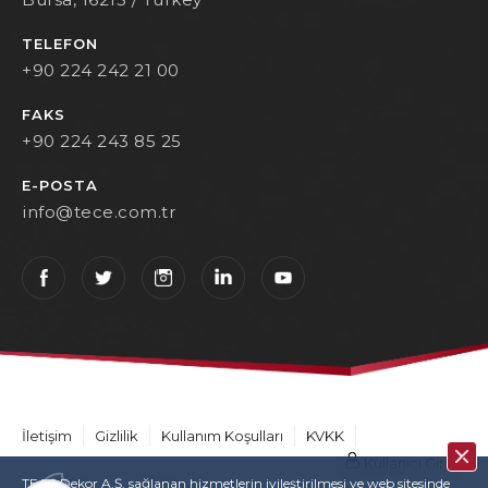
TELEFON
+90 224 242 21 00
FAKS
+90 224 243 85 25
E-POSTA
info@tece.com.tr
İletişim
Gizlilik
Kullanım Koşulları
KVKK
Kullanıcı Girişi
TECE Dekor A.Ş. sağlanan hizmetlerin iyileştirilmesi ve web sitesinde