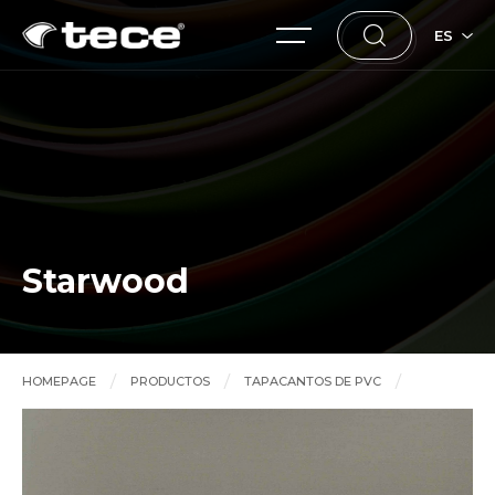
ES
Starwood
HOMEPAGE
PRODUCTOS
TAPACANTOS DE PVC
Starwood