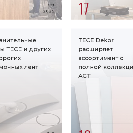
17
Oct
2025
внительные
TECE Dekor
ты TECE и других
расширяет
орогих
ассортимент с
мочных лент
полной коллекц
AGT
Aug