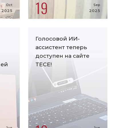
19
Oct
Sep
2025
2025
Голосовой ИИ-
ассистент теперь
доступен на сайте
ией
TECE!
Jun
Jun