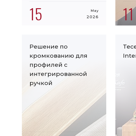
15
11
May
2026
Решение по
Tec
кромкованию для
Int
профилей с
интегрированной
ручкой