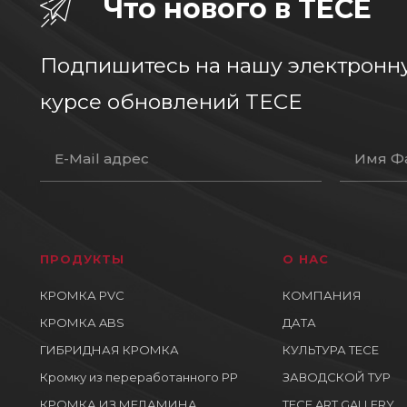
Что нового в TECE
Подпишитесь на нашу электронну
курсе обновлений TECE
ПРОДУКТЫ
О НАС
КРОМКА PVC
КОМПАНИЯ
КРОМКА ABS
ДАТА
ГИБРИДНАЯ КРОМКА
КУЛЬТУРА ТЕСЕ
Кромку из переработанного PP
ЗАВОДСКОЙ ТУР
КРОМКА ИЗ МЕЛАМИНА
TECE ART GALLERY