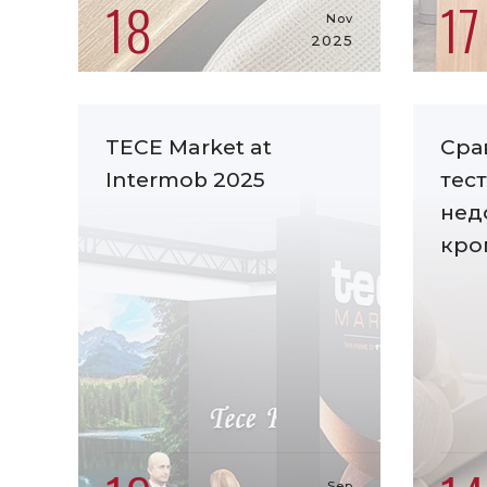
18
17
Nov
2025
TECE Market at
Сра
Intermob 2025
тес
нед
кро
Sep