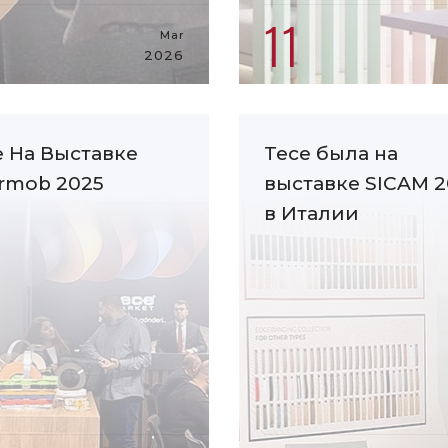
11
Mar
2026
e На Выставке
Tece была на
ermob 2025
выставке SICAM 2
в Италии