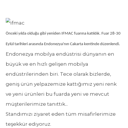
Önceki yılda olduğu gibi yeniden IFMAC fuarına katıldık. Fuar 28-30
Eylül tarihleri arasında Endonezya'nın Cakarta kentinde düzenlendi.
Endonezya mobilya endüstrisi dünyanın en
büyük ve en hızlı gelişen mobilya
endüstrilerinden biri. Tece olarak bizlerde,
geniş ürün yelpazemize kattığımız yeni renk
ve yeni ürünleri bu fuarda yeni ve mevcut
müşterilerimize tanıttık...
Standımızı ziyaret eden tüm misafirlerimize
teşekkür ediyoruz.