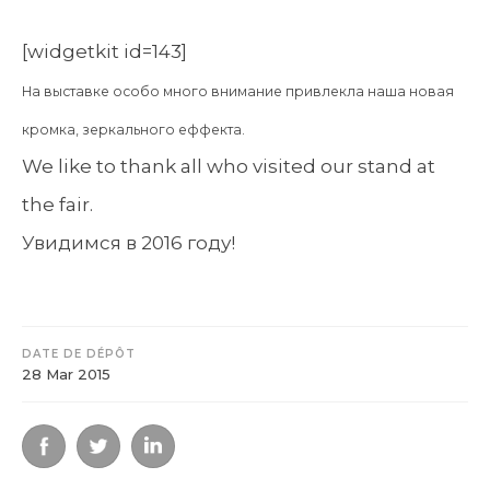
[widgetkit id=143]
На выставке особо много внимание привлекла наша новая
кромка, зеркального еффекта.
We like to thank all who visited our stand at
the fair.
Увидимся в 2016 году!
DATE DE DÉPÔT
28 Mar 2015