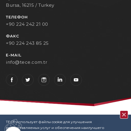
Bursa, 16215 / Turkey
ТЕЛЕФОН
+90 224 242 21 00
ФАКС
+90 224 243 85 25
E-MAIL
info@tece.com.tr
TECE использует файлы cookie для улучшения
Кohtakt
Privacy Policy
Terms Of Use
KVKK
предоставляемых услуг и обеспечения наилучшего