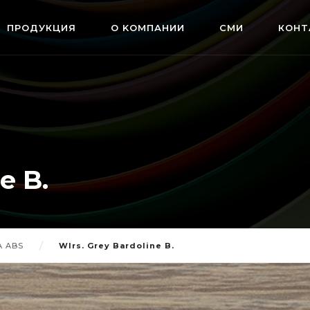
ПРОДУКЦИЯ
О KОМПАНИИ
СМИ
КOHT
e B.
 ABS
Wlrs. Grey Bardoline B.