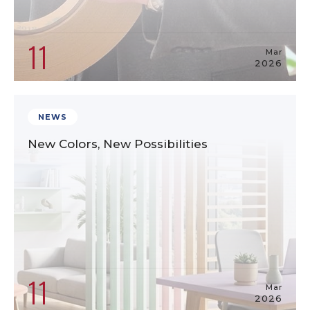
11
Mar
2026
NEWS
New Colors, New Possibilities
11
Mar
2026