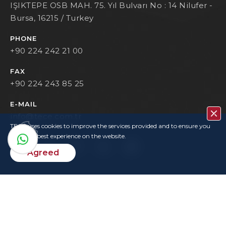
IŞIKTEPE OSB MAH. 75. Yıl Bulvarı No : 14 Nilufer -
Bursa, 16215 / Turkey
PHONE
+90 224 242 21 00
FAX
+90 224 243 85 25
E-MAIL
info@tece.com.tr
TECE uses cookies to improve the services provided and to ensure you
have the best experience on the website.
Agreed
Contact
Privacy Policy
Terms Of Use
KVKK