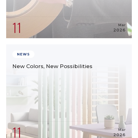
11
Mar
2026
NEWS
New Colors, New Possibilities
11
Mar
2026