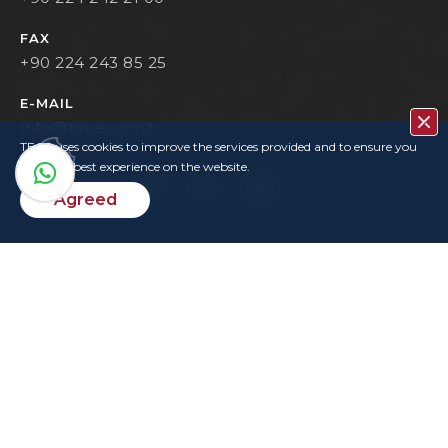
FAX
+90 224 243 85 25
E-MAIL
info@tece.com.tr
TECE uses cookies to improve the services provided and to ensure you
have the best experience on the website.
Agreed
Contact
Privacy Policy
Terms Of Use
KVKK
User Login
Copyrights
TECE © 2022. All rights reserved