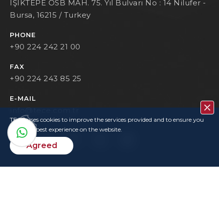
IŞIKTEPE OSB MAH. 75. Yıl Bulvarı No : 14 Nilufer -
Bursa, 16215 / Turkey
PHONE
+90 224 242 21 00
FAX
+90 224 243 85 25
E-MAIL
info@tece.com.tr
TECE uses cookies to improve the services provided and to ensure you
have the best experience on the website.
Agreed
Contact
Privacy Policy
Terms Of Use
KVKK