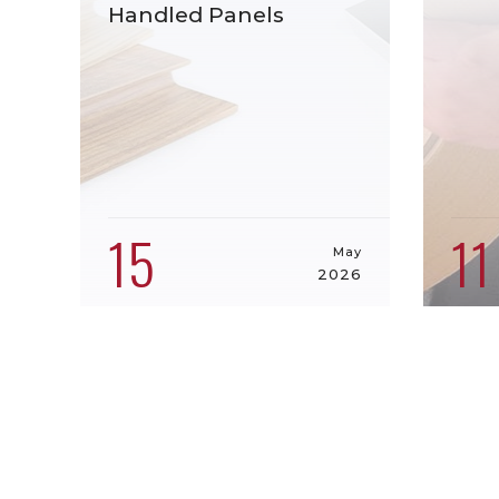
Handled Panels
15
11
May
2026