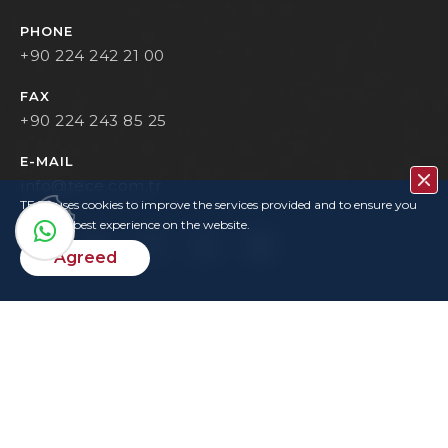
PHONE
+90 224 242 21 00
FAX
+90 224 243 85 25
E-MAIL
info@tece.com.tr
TECE uses cookies to improve the services provided and to ensure you
have the best experience on the website.
Agreed
Contact
Privacy Policy
Terms Of Use
KVKK
User Login
Copyrights