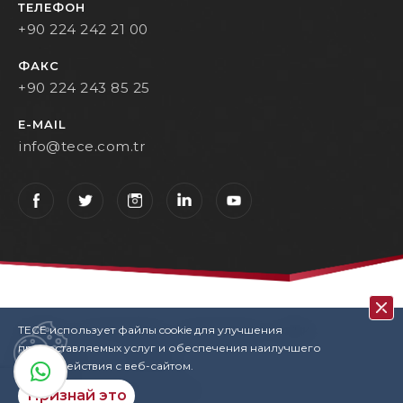
ТЕЛЕФОН
+90 224 242 21 00
ФАКС
+90 224 243 85 25
E-MAIL
info@tece.com.tr
TECE использует файлы cookie для улучшения
Кohtakt
Privacy Policy
Terms Of Use
KVKK
предоставляемых услуг и обеспечения наилучшего
User Login
Copyrights
взаимодействия с веб-сайтом.
TECE © 2022. All rights reserved
Признай это